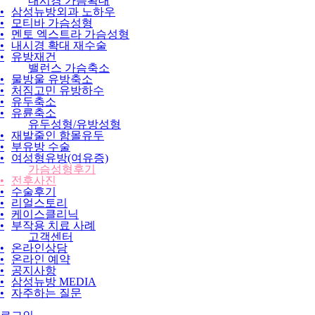
내시경 가슴확대
•
삼성뉴방외과 노하우
•
모티바 가슴성형
•
멘토 엑스트라 가슴성형
•
내시경 확대 재수술
•
유방재건
밸런스 가슴축소
•
물방울 유방축소
•
처짐고민 유방하수
•
유두축소
•
유륜축소
유두성형/유방성형
•
재발줄인 함몰유두
•
부유방 수술
•
여성형유방(여유증)
가슴성형후기
•
전후사진
•
수술후기
•
리얼스토리
•
케이스클리닉
•
부작용 치료 사례
고객센터
•
온라인상담
•
온라인 예약
•
공지사항
•
삼성뉴방 MEDIA
•
자주하는 질문