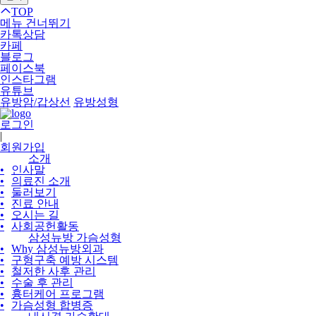
TOP
메뉴 건너뛰기
카톡상담
카페
블로그
페이스북
인스타그램
유튜브
유방암/갑상선
유방성형
로그인
|
회원가입
소개
•
인사말
•
의료진 소개
•
둘러보기
•
진료 안내
•
오시는 길
•
사회공헌활동
삼성뉴방 가슴성형
•
Why 삼성뉴방외과
•
구형구축 예방 시스템
•
철저한 사후 관리
•
수술 후 관리
•
흉터케어 프로그램
•
가슴성형 합병증