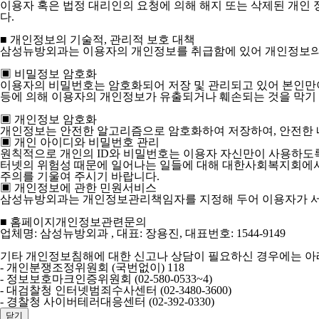
이용자 혹은 법정 대리인의 요청에 의해 해지 또는 삭제된 개인 
다.
■ 개인정보의 기술적, 관리적 보호 대책
삼성뉴방외과는 이용자의 개인정보를 취급함에 있어 개인정보의 분
▣ 비밀정보 암호화
이용자의 비밀번호는 암호화되어 저장 및 관리되고 있어 본인만이
등에 의해 이용자의 개인정보가 유출되거나 훼손되는 것을 막기 
▣ 개인정보 암호화
개인정보는 안전한 알고리즘으로 암호화하여 저장하여, 안전한
▣ 개인 아이디와 비밀번호 관리
원칙적으로 개인의 ID와 비밀번호는 이용자 자신만이 사용하도록
터넷의 위험성 때문에 일어나는 일들에 대해 대한사회복지회에서
주의를 기울여 주시기 바랍니다.
▣ 개인정보에 관한 민원서비스
삼성뉴방외과는 개인정보관리책임자를 지정해 두어 이용자가 서비
■ 홈페이지개인정보관련문의
업체명: 삼성뉴방외과 , 대표: 장용진, 대표번호: 1544-9149
기타 개인정보침해에 대한 신고나 상담이 필요하신 경우에는 아
- 개인분쟁조정위원회 (국번없이) 118
- 정보보호마크인증위원회 (02-580-0533~4)
- 대검찰청 인터넷범죄수사센터 (02-3480-3600)
- 경찰청 사이버테러대응센터 (02-392-0330)
닫기