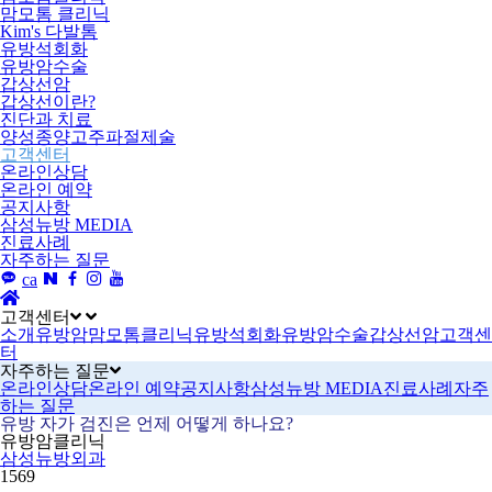
맘모톰 클리닉
Kim's 다발톰
유방석회화
유방암수술
갑상선암
갑상선이란?
진단과 치료
양성종양고주파절제술
고객센터
온라인상담
온라인 예약
공지사항
삼성뉴방 MEDIA
진료사례
자주하는 질문
ca
고객센터
소개
유방암
맘모톰클리닉
유방석회화
유방암수술
갑상선암
고객센
터
자주하는 질문
온라인상담
온라인 예약
공지사항
삼성뉴방 MEDIA
진료사례
자주
하는 질문
유방 자가 검진은 언제 어떻게 하나요?
유방암클리닉
삼성뉴방외과
1569