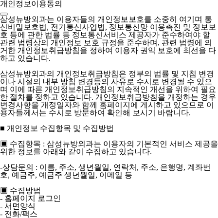
개인정보이용동의
삼성뉴방외과는 이용자들의 개인정보보호를 소중히 여기며 통
신비밀보호법, 전기통신사업법, 정보통신망 이용촉진 및 정보보
호 등에 관한 법률 등 정보통신서비스 제공자가 준수하여야 할
관련 법령상의 개인정보 보호 규정을 준수하며, 관련 법령에 의
거한 개인정보취급방침을 정하여 이용자 권익 보호에 최선을 다
하고 있습니다.
삼성뉴방외과의 개인정보취급방침은 정부의 법률 및 지침 변경
이나 시설의 내부 방침 변경등의 사유로 수시로 변경될 수 있으
며 이에 따른 개인정보취급방침의 지속적인 개선을 위하여 필요
한 절차를 정하고 있습니다. 개인정보취급방침을 개정하는 경우
변경사항을 개정일자와 함께 홈페이지에 게시하고 있으므로 이
용자들께서는 수시로 방문하여 확인해 보시기 바랍니다.
■ 개인정보 수집항목 및 수집방법
▣ 수집항목 : 삼성뉴방외과는 이용자의 기본적인 서비스 제공을
위한 정보를 아래와 같이 수집하고 있습니다.
-상담문의 : 이름, 주소, 생년월일, 연락처, 주소, 은행명, 계좌번
호, 예금주, 예금주 생년월일, 이메일 등
▣ 수집방법
- 홈페이지 로그인
- 서면양식
- 전화/팩스