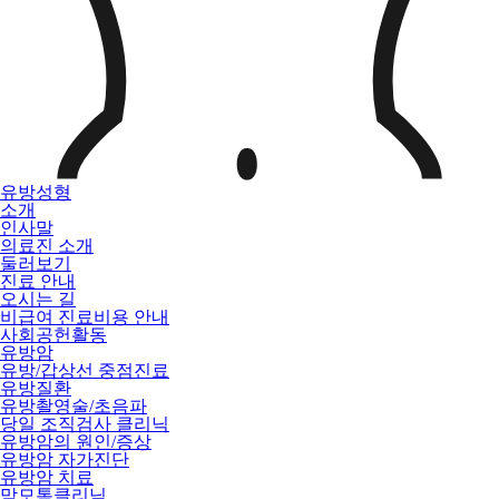
유방성형
소개
인사말
의료진 소개
둘러보기
진료 안내
오시는 길
비급여 진료비용 안내
사회공헌활동
유방암
유방/갑상선 중점진료
유방질환
유방촬영술/초음파
당일 조직검사 클리닉
유방암의 원인/증상
유방암 자가진단
유방암 치료
맘모톰클리닉