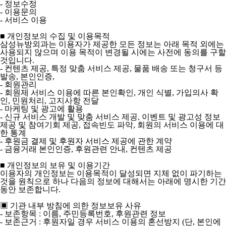
- 정보수정
- 이용문의
- 서비스 이용
■ 개인정보의 수집 및 이용목적
삼성뉴방외과는 이용자가 제공한 모든 정보는 아래 목적 외에는
사용되지 않으며 이용 목적이 변경될 시에는 사전에 동의를 구할
것입니다.
- 컨텐츠 제공, 특정 맞춤 서비스 제공, 물품 배송 또는 청구서 등
발송, 본인인증,
- 회원관리
- 회원제 서비스 이용에 따른 본인확인, 개인 식별, 가입의사 확
인, 민원처리, 고지사항 전달
- 마케팅 및 광고에 활용
- 신규 서비스 개발 및 맞춤 서비스 제공, 이벤트 및 광고성 정보
제공 및 참여기회 제공, 접속빈도 파악, 회원의 서비스 이용에 대
한 통계
- 후원금 결제 및 후원자 서비스 제공에 관한 계약
- 금융거래 본인인증, 후원관련 안내, 컨텐츠 제공
■ 개인정보의 보유 및 이용기간
이용자의 개인정보는 이용목적이 달성되면 지체 없이 파기하는
것을 원칙으로 하나 다음의 정보에 대해서는 아래에 명시한 기간
동안 보존합니다.
▣ 기관 내부 방침에 의한 정보보유 사유
- 보존항목 : 이름, 주민등록번호, 후원관련 정보
- 보존근거 : 후원자일 경우 서비스 이용의 혼선방지 (단, 본인에