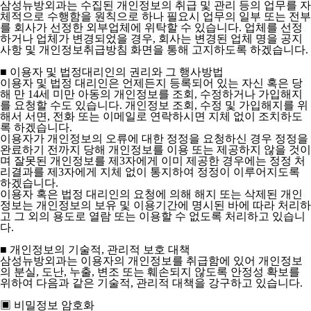
삼성뉴방외과는 수집된 개인정보의 취급 및 관리 등의 업무를 자
체적으로 수행함을 원칙으로 하나 필요시 업무의 일부 또는 전부
를 회사가 선정한 외부업체에 위탁할 수 있습니다. 업체를 선정
하거나 업체가 변경되었을 경우, 회사는 변경된 업체 명을 공지
사항 및 개인정보취급방침 화면을 통해 고지하도록 하겠습니다.
■ 이용자 및 법정대리인의 권리와 그 행사방법
이용자 및 법정 대리인은 언제든지 등록되어 있는 자신 혹은 당
해 만 14세 미만 아동의 개인정보를 조회, 수정하거나 가입해지
를 요청할 수도 있습니다. 개인정보 조회, 수정 및 가입해지를 위
해서 서면, 전화 또는 이메일로 연락하시면 지체 없이 조치하도
록 하겠습니다.
이용자가 개인정보의 오류에 대한 정정을 요청하신 경우 정정을
완료하기 전까지 당해 개인정보를 이용 또는 제공하지 않을 것이
며 잘못된 개인정보를 제3자에게 이미 제공한 경우에는 정정 처
리결과를 제3자에게 지체 없이 통지하여 정정이 이루어지도록
하겠습니다.
이용자 혹은 법정 대리인의 요청에 의해 해지 또는 삭제된 개인
정보는 개인정보의 보유 및 이용기간에 명시된 바에 따라 처리하
고 그 외의 용도로 열람 또는 이용할 수 없도록 처리하고 있습니
다.
■ 개인정보의 기술적, 관리적 보호 대책
삼성뉴방외과는 이용자의 개인정보를 취급함에 있어 개인정보
의 분실, 도난, 누출, 변조 또는 훼손되지 않도록 안정성 확보를
위하여 다음과 같은 기술적, 관리적 대책을 강구하고 있습니다.
▣ 비밀정보 암호화