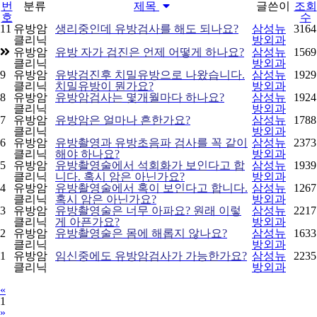
번
분류
제목
글쓴이
조회
호
수
11
유방암
생리중인데 유방검사를 해도 되나요?
삼성뉴
3164
클리닉
방외과
유방암
유방 자가 검진은 언제 어떻게 하나요?
삼성뉴
1569
클리닉
방외과
9
유방암
유방검진후 치밀유방으로 나왔습니다.
삼성뉴
1929
클리닉
치밀유방이 뭔가요?
방외과
8
유방암
유방암검사는 몇개월마다 하나요?
삼성뉴
1924
클리닉
방외과
7
유방암
유방암은 얼마나 흔한가요?
삼성뉴
1788
클리닉
방외과
6
유방암
유방촬영과 유방초음파 검사를 꼭 같이
삼성뉴
2373
클리닉
해야 하나요?
방외과
5
유방암
유방촬영술에서 석회화가 보인다고 합
삼성뉴
1939
클리닉
니다. 혹시 암은 아닌가요?
방외과
4
유방암
유방촬영술에서 혹이 보인다고 합니다.
삼성뉴
1267
클리닉
혹시 암은 아닌가요?
방외과
3
유방암
유방촬영술은 너무 아파요? 원래 이렇
삼성뉴
2217
클리닉
게 아픈가요?
방외과
2
유방암
유방촬영술은 몸에 해롭지 않나요?
삼성뉴
1633
클리닉
방외과
1
유방암
임신중에도 유방암검사가 가능한가요?
삼성뉴
2235
클리닉
방외과
Previous
«
1
Next
»