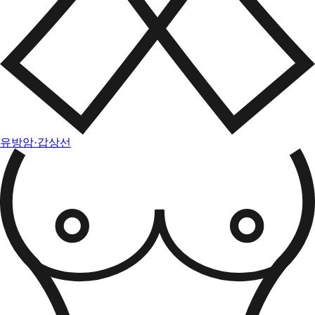
유방암·갑상선