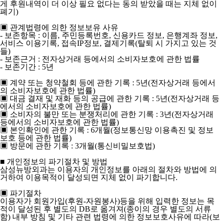
게 후원내역이 더 이상 필요 없다는 동의 받았을 때는 지체 없이
폐기)
▣ 관계법령에 의한 정보보유 사유
- 보존항목 : 이름, 주민등록번호, 신용카드 정보, 은행계좌 정보,
서비스 이용기록, 접속IP정보, 결제기록(탈퇴 시 가지고 있는 것
들)
- 보존근거 : 전자상거래 등에서의 소비자보호에 관한 법률
- 보존기간 : 5년
▣ 계약 또는 청약철회 등에 관한 기록 : 5년(전자상거래 등에서
의 소비자보호에 관한 법률)
▣ 대금 결재 및 재화 등의 공급에 관한 기록 : 5년(전자상거래 등
에서의 소비자보호에 관한 법률)
▣ 소비자의 불만 또는 분쟁처리에 관한 기록 : 3년(전자상거래
등에서의 소비자보호에 관한 법률)
▣ 본인확인에 관한 기록 : 6개월(정보통신망 이용촉진 및 정보
보호 등에 관한 법률)
▣ 방문에 관한 기록 : 3개월(통신비밀보호법)
■ 개인정보의 파기절차 및 방법
삼성뉴방외과는 이용자의 개인정보를 아래의 절차와 방법에 의
거하여 이용목적이 달성되면 지체 없이 파기합니다.
▣ 파기절차
이용자가 회원가입(후원-자원봉사)등을 위해 입력한 정보는 목
적이 달성된 후 별도의 DB로 옮겨져(종이의 경우 별도의 서류
함) 내부 방침 및 기타 관련 법령에 의한 정보보호사유에 따라(보