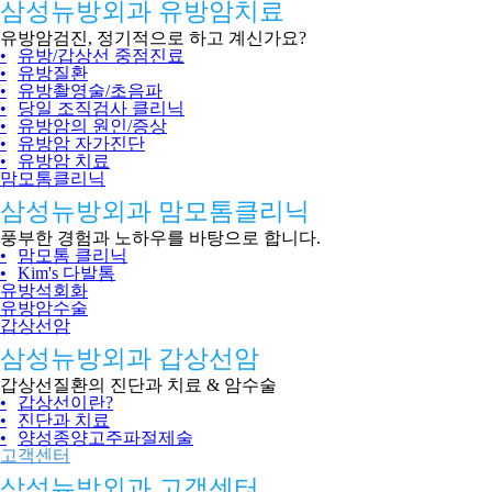
삼성뉴방외과 유방암치료
유방암검진, 정기적으로 하고 계신가요?
•
유방/갑상선 중점진료
•
유방질환
•
유방촬영술/초음파
•
당일 조직검사 클리닉
•
유방암의 원인/증상
•
유방암 자가진단
•
유방암 치료
맘모톰클리닉
삼성뉴방외과 맘모톰클리닉
풍부한 경험과 노하우를 바탕으로 합니다.
•
맘모톰 클리닉
•
Kim's 다발톰
유방석회화
유방암수술
갑상선암
삼성뉴방외과 갑상선암
갑상선질환의 진단과 치료 & 암수술
•
갑상선이란?
•
진단과 치료
•
양성종양고주파절제술
고객센터
삼성뉴방외과 고객센터