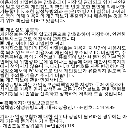
이용자의 비밀번호는 암호화되어 저장 및 관리되고 있어 본인만
이 알고 있으며 개인정보의 확인 및 변경 또한 본인에 의해서만
가능합니다. 또한 삼성뉴방외과 는(은) 해킹이나 컴퓨터 바이러
스 등에 의해 이용자의 개인정보가 유출되거나 훼손되는 것을 막
기 위해 최선을 다하고 있습니다.
▣ 개인정보 암호화
개인정보는 안전한 알고리즘으로 암호화하여 저장하여, 안전한
내부시스템으로 이전하여 관리합니다.
▣ 개인 아이디와 비밀번호 관리
원칙적으로 개인의 ID와 비밀번호는 이용자 자신만이 사용하도
록 되어 있으므로 이용자의 개인적인 부주의로 ID, 비밀번호, 주
민등록번호 등의 개인정보가 유출되어 발생한 문제와 기본적인
인터넷의 위험성 때문에 일어나는 일들에 대해 대한사회복지회
에서 책임지지 않습니다. 따라서, 비밀번호를 자주 변경하여 공
공장소에서의 PC사용으로 인해 개인정보가 유출되지 않도록 각
별한 주의를 기울여 주시기 바랍니다.
▣ 개인정보에 관한 민원서비스
삼성뉴방외과는 개인정보관리책임자를 지정해 두어 이용자가
서비스를 이용하면서 발생하는 모든 개인정보보호 관련 민원을
제기했을 시 민원을 신속하고 정확하게 처리해 드릴 것입니다.
■ 홈페이지개인정보관련문의
업체명: 삼성뉴방외과 , 대표: 장용진, 대표번호: 1544-9149
기타 개인정보침해에 대한 신고나 상담이 필요하신 경우에는 아
래 기관에 문의하시기 바랍니다.
- 개인분쟁조정위원회 (국번없이) 118