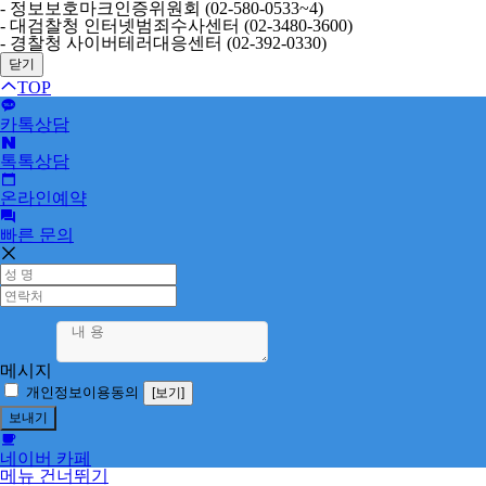
- 정보보호마크인증위원회 (02-580-0533~4)
- 대검찰청 인터넷범죄수사센터 (02-3480-3600)
- 경찰청 사이버테러대응센터 (02-392-0330)
닫기
TOP
카톡상담
톡톡상담
온라인예약
빠른 문의
메시지
개인정보이용동의
[보기]
네이버 카페
메뉴 건너뛰기