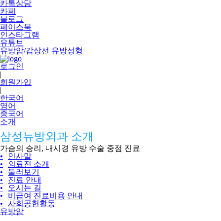
카톡상담
카페
블로그
페이스북
인스타그램
유튜브
유방암/갑상선
유방성형
로그인
|
회원가입
|
한국어
영어
중국어
소개
삼성뉴방외과 소개
가슴의 승리, 내시경 유방 수술 중점 진료
•
인사말
•
의료진 소개
•
둘러보기
•
진료 안내
•
오시는 길
•
비급여 진료비용 안내
•
사회공헌활동
유방암