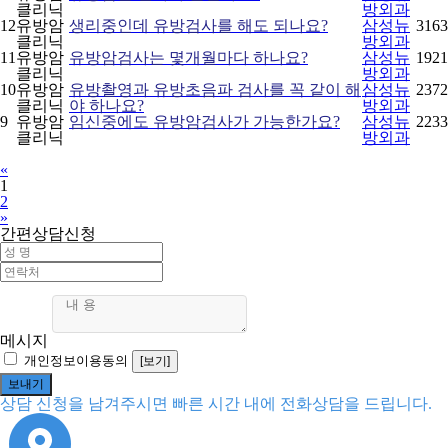
클리닉
방외과
12
유방암
생리중인데 유방검사를 해도 되나요?
삼성뉴
3163
클리닉
방외과
11
유방암
유방암검사는 몇개월마다 하나요?
삼성뉴
1921
클리닉
방외과
10
유방암
유방촬영과 유방초음파 검사를 꼭 같이 해
삼성뉴
2372
클리닉
야 하나요?
방외과
9
유방암
임신중에도 유방암검사가 가능한가요?
삼성뉴
2233
클리닉
방외과
Previous
«
1
2
Next
»
간편상담신청
메시지
개인정보이용동의
[보기]
상담 신청을 남겨주시면 빠른 시간 내에 전화상담을 드립니다.