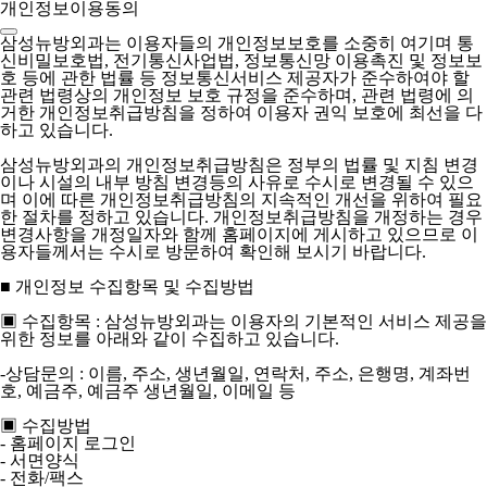
개인정보이용동의
삼성뉴방외과는 이용자들의 개인정보보호를 소중히 여기며 통
신비밀보호법, 전기통신사업법, 정보통신망 이용촉진 및 정보보
호 등에 관한 법률 등 정보통신서비스 제공자가 준수하여야 할
관련 법령상의 개인정보 보호 규정을 준수하며, 관련 법령에 의
거한 개인정보취급방침을 정하여 이용자 권익 보호에 최선을 다
하고 있습니다.
삼성뉴방외과의 개인정보취급방침은 정부의 법률 및 지침 변경
이나 시설의 내부 방침 변경등의 사유로 수시로 변경될 수 있으
며 이에 따른 개인정보취급방침의 지속적인 개선을 위하여 필요
한 절차를 정하고 있습니다. 개인정보취급방침을 개정하는 경우
변경사항을 개정일자와 함께 홈페이지에 게시하고 있으므로 이
용자들께서는 수시로 방문하여 확인해 보시기 바랍니다.
■ 개인정보 수집항목 및 수집방법
▣ 수집항목 : 삼성뉴방외과는 이용자의 기본적인 서비스 제공을
위한 정보를 아래와 같이 수집하고 있습니다.
-상담문의 : 이름, 주소, 생년월일, 연락처, 주소, 은행명, 계좌번
호, 예금주, 예금주 생년월일, 이메일 등
▣ 수집방법
- 홈페이지 로그인
- 서면양식
- 전화/팩스