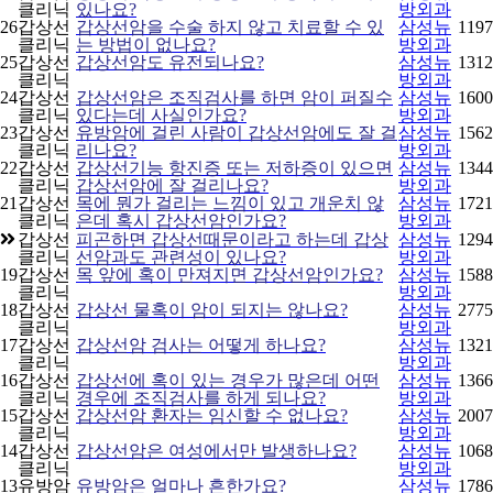
클리닉
있나요?
방외과
26
갑상선
갑상선암을 수술 하지 않고 치료할 수 있
삼성뉴
1197
클리닉
는 방법이 없나요?
방외과
25
갑상선
갑상선암도 유전되나요?
삼성뉴
1312
클리닉
방외과
24
갑상선
갑상선암은 조직검사를 하면 암이 퍼질수
삼성뉴
1600
클리닉
있다는데 사실인가요?
방외과
23
갑상선
유방암에 걸린 사람이 갑상선암에도 잘 걸
삼성뉴
1562
클리닉
리나요?
방외과
22
갑상선
갑상선기능 항진증 또는 저하증이 있으면
삼성뉴
1344
클리닉
갑상선암에 잘 걸리나요?
방외과
21
갑상선
목에 뭔가 걸리는 느낌이 있고 개운치 않
삼성뉴
1721
클리닉
은데 혹시 갑상선암인가요?
방외과
갑상선
피곤하면 갑상선때문이라고 하는데 갑상
삼성뉴
1294
클리닉
선암과도 관련성이 있나요?
방외과
19
갑상선
목 앞에 혹이 만져지면 갑상선암인가요?
삼성뉴
1588
클리닉
방외과
18
갑상선
갑상선 물혹이 암이 되지는 않나요?
삼성뉴
2775
클리닉
방외과
17
갑상선
갑상선암 검사는 어떻게 하나요?
삼성뉴
1321
클리닉
방외과
16
갑상선
갑상선에 혹이 있는 경우가 많은데 어떤
삼성뉴
1366
클리닉
경우에 조직검사를 하게 되나요?
방외과
15
갑상선
갑상선암 환자는 임신할 수 없나요?
삼성뉴
2007
클리닉
방외과
14
갑상선
갑상선암은 여성에서만 발생하나요?
삼성뉴
1068
클리닉
방외과
13
유방암
유방암은 얼마나 흔한가요?
삼성뉴
1786