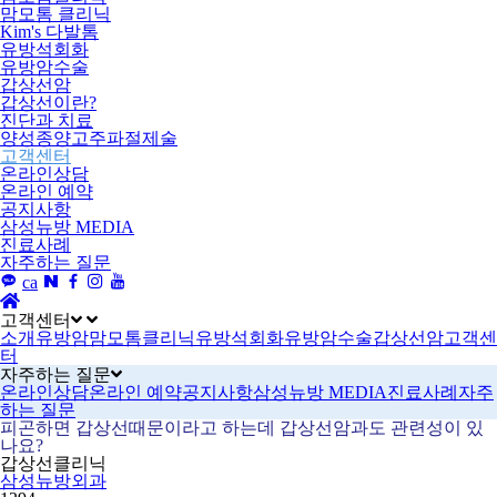
맘모톰 클리닉
Kim's 다발톰
유방석회화
유방암수술
갑상선암
갑상선이란?
진단과 치료
양성종양고주파절제술
고객센터
온라인상담
온라인 예약
공지사항
삼성뉴방 MEDIA
진료사례
자주하는 질문
ca
고객센터
소개
유방암
맘모톰클리닉
유방석회화
유방암수술
갑상선암
고객센
터
자주하는 질문
온라인상담
온라인 예약
공지사항
삼성뉴방 MEDIA
진료사례
자주
하는 질문
피곤하면 갑상선때문이라고 하는데 갑상선암과도 관련성이 있
나요?
갑상선클리닉
삼성뉴방외과