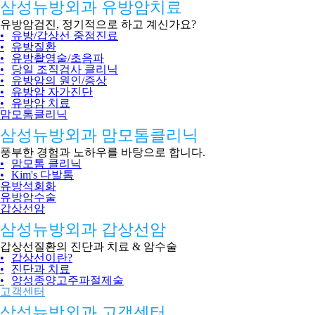
삼성뉴방외과 유방암치료
유방암검진, 정기적으로 하고 계신가요?
•
유방/갑상선 중점진료
•
유방질환
•
유방촬영술/초음파
•
당일 조직검사 클리닉
•
유방암의 원인/증상
•
유방암 자가진단
•
유방암 치료
맘모톰클리닉
삼성뉴방외과 맘모톰클리닉
풍부한 경험과 노하우를 바탕으로 합니다.
•
맘모톰 클리닉
•
Kim's 다발톰
유방석회화
유방암수술
갑상선암
삼성뉴방외과 갑상선암
갑상선질환의 진단과 치료 & 암수술
•
갑상선이란?
•
진단과 치료
•
양성종양고주파절제술
고객센터
삼성뉴방외과 고객센터