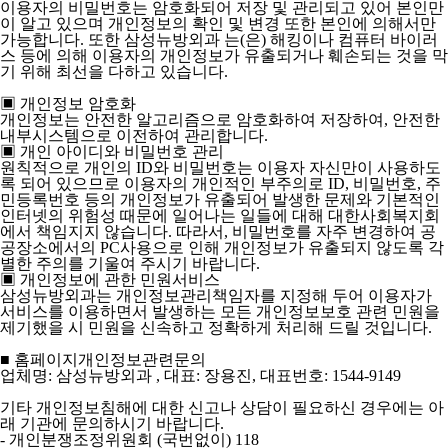
이용자의 비밀번호는 암호화되어 저장 및 관리되고 있어 본인만
이 알고 있으며 개인정보의 확인 및 변경 또한 본인에 의해서만
가능합니다. 또한 삼성뉴방외과 는(은) 해킹이나 컴퓨터 바이러
스 등에 의해 이용자의 개인정보가 유출되거나 훼손되는 것을 막
기 위해 최선을 다하고 있습니다.
▣ 개인정보 암호화
개인정보는 안전한 알고리즘으로 암호화하여 저장하여, 안전한
내부시스템으로 이전하여 관리합니다.
▣ 개인 아이디와 비밀번호 관리
원칙적으로 개인의 ID와 비밀번호는 이용자 자신만이 사용하도
록 되어 있으므로 이용자의 개인적인 부주의로 ID, 비밀번호, 주
민등록번호 등의 개인정보가 유출되어 발생한 문제와 기본적인
인터넷의 위험성 때문에 일어나는 일들에 대해 대한사회복지회
에서 책임지지 않습니다. 따라서, 비밀번호를 자주 변경하여 공
공장소에서의 PC사용으로 인해 개인정보가 유출되지 않도록 각
별한 주의를 기울여 주시기 바랍니다.
▣ 개인정보에 관한 민원서비스
삼성뉴방외과는 개인정보관리책임자를 지정해 두어 이용자가
서비스를 이용하면서 발생하는 모든 개인정보보호 관련 민원을
제기했을 시 민원을 신속하고 정확하게 처리해 드릴 것입니다.
■ 홈페이지개인정보관련문의
업체명: 삼성뉴방외과 , 대표: 장용진, 대표번호: 1544-9149
기타 개인정보침해에 대한 신고나 상담이 필요하신 경우에는 아
래 기관에 문의하시기 바랍니다.
- 개인분쟁조정위원회 (국번없이) 118