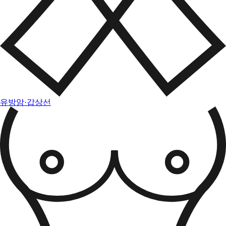
유방암·갑상선