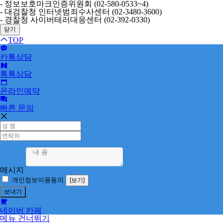
- 정보보호마크인증위원회 (02-580-0533~4)
- 대검찰청 인터넷범죄수사센터 (02-3480-3600)
- 경찰청 사이버테러대응센터 (02-392-0330)
닫기
TOP
카톡상담
톡톡상담
온라인예약
빠른 문의
메시지
개인정보이용동의
[보기]
네이버 카페
메뉴 건너뛰기