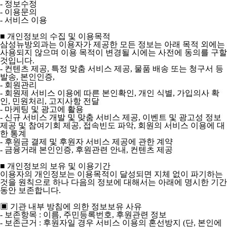
- 정보수정
- 이용문의
- 서비스 이용
■ 개인정보의 수집 및 이용목적
삼성뉴방외과는 이용자가 제공한 모든 정보는 아래 목적 외에는
사용되지 않으며 이용 목적이 변경될 시에는 사전에 동의를 구할
것입니다.
- 컨텐츠 제공, 특정 맞춤 서비스 제공, 물품 배송 또는 청구서 등
발송, 본인인증,
- 회원관리
- 회원제 서비스 이용에 따른 본인확인, 개인 식별, 가입의사 확
인, 민원처리, 고지사항 전달
- 마케팅 및 광고에 활용
- 신규 서비스 개발 및 맞춤 서비스 제공, 이벤트 및 광고성 정보
제공 및 참여기회 제공, 접속빈도 파악, 회원의 서비스 이용에 대
한 통계
- 후원금 결제 및 후원자 서비스 제공에 관한 계약
- 금융거래 본인인증, 후원관련 안내, 컨텐츠 제공
■ 개인정보의 보유 및 이용기간
이용자의 개인정보는 이용목적이 달성되면 지체 없이 파기하는
것을 원칙으로 하나 다음의 정보에 대해서는 아래에 명시한 기간
동안 보존합니다.
▣ 기관 내부 방침에 의한 정보보유 사유
- 보존항목 : 이름, 주민등록번호, 후원관련 정보
- 보존근거 : 후원자일 경우 서비스 이용의 혼선방지 (단, 본인에