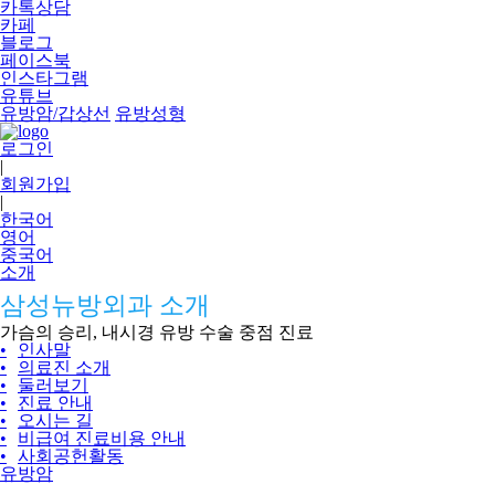
카톡상담
카페
블로그
페이스북
인스타그램
유튜브
유방암/갑상선
유방성형
로그인
|
회원가입
|
한국어
영어
중국어
소개
삼성뉴방외과 소개
가슴의 승리, 내시경 유방 수술 중점 진료
•
인사말
•
의료진 소개
•
둘러보기
•
진료 안내
•
오시는 길
•
비급여 진료비용 안내
•
사회공헌활동
유방암