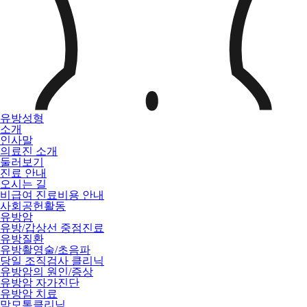
유방성형
소개
인사말
의료진 소개
둘러보기
진료 안내
오시는 길
비급여 진료비용 안내
사회공헌활동
유방암
유방/갑상선 중점진료
유방질환
유방촬영술/초음파
당일 조직검사 클리닉
유방암의 원인/증상
유방암 자가진단
유방암 치료
맘모톰클리닉