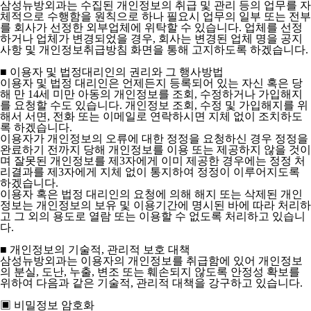
삼성뉴방외과는 수집된 개인정보의 취급 및 관리 등의 업무를 자
체적으로 수행함을 원칙으로 하나 필요시 업무의 일부 또는 전부
를 회사가 선정한 외부업체에 위탁할 수 있습니다. 업체를 선정
하거나 업체가 변경되었을 경우, 회사는 변경된 업체 명을 공지
사항 및 개인정보취급방침 화면을 통해 고지하도록 하겠습니다.
■ 이용자 및 법정대리인의 권리와 그 행사방법
이용자 및 법정 대리인은 언제든지 등록되어 있는 자신 혹은 당
해 만 14세 미만 아동의 개인정보를 조회, 수정하거나 가입해지
를 요청할 수도 있습니다. 개인정보 조회, 수정 및 가입해지를 위
해서 서면, 전화 또는 이메일로 연락하시면 지체 없이 조치하도
록 하겠습니다.
이용자가 개인정보의 오류에 대한 정정을 요청하신 경우 정정을
완료하기 전까지 당해 개인정보를 이용 또는 제공하지 않을 것이
며 잘못된 개인정보를 제3자에게 이미 제공한 경우에는 정정 처
리결과를 제3자에게 지체 없이 통지하여 정정이 이루어지도록
하겠습니다.
이용자 혹은 법정 대리인의 요청에 의해 해지 또는 삭제된 개인
정보는 개인정보의 보유 및 이용기간에 명시된 바에 따라 처리하
고 그 외의 용도로 열람 또는 이용할 수 없도록 처리하고 있습니
다.
■ 개인정보의 기술적, 관리적 보호 대책
삼성뉴방외과는 이용자의 개인정보를 취급함에 있어 개인정보
의 분실, 도난, 누출, 변조 또는 훼손되지 않도록 안정성 확보를
위하여 다음과 같은 기술적, 관리적 대책을 강구하고 있습니다.
▣ 비밀정보 암호화