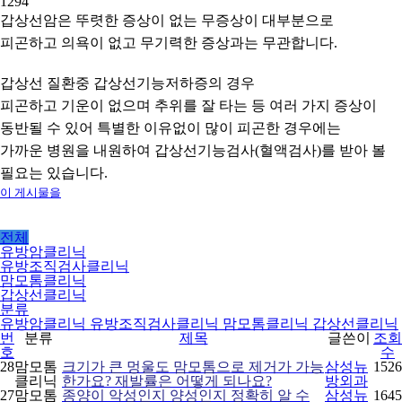
1294
갑상선암은 뚜렷한 증상이 없는 무증상이 대부분으로
피곤하고 의욕이 없고 무기력한 증상과는 무관합니다.
갑상선 질환중 갑상선기능저하증의 경우
피곤하고 기운이 없으며 추위를 잘 타는 등 여러 가지 증상이
동반될 수 있어 특별한 이유없이 많이 피곤한 경우에는
가까운 병원을 내원하여 갑상선기능검사(혈액검사)를 받아 볼
필요는 있습니다.
이 게시물을
전체
유방암클리닉
유방조직검사클리닉
맘모톰클리닉
갑상선클리닉
분류
유방암클리닉
유방조직검사클리닉
맘모톰클리닉
갑상선클리닉
번
분류
제목
글쓴이
조회
호
수
28
맘모톰
크기가 큰 멍울도 맘모톰으로 제거가 가능
삼성뉴
1526
클리닉
한가요? 재발률은 어떻게 되나요?
방외과
27
맘모톰
종양이 악성인지 양성인지 정확히 알 수
삼성뉴
1645