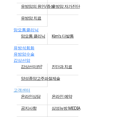
유방암의 원인/증상
유방암 자가진단
유방암 치료
맘모톰클리닉
맘모톰 클리닉
Kim's 다발톰
유방석회화
유방암수술
갑상선암
갑상선이란?
진단과 치료
양성종양고주파절제술
고객센터
온라인상담
온라인 예약
공지사항
삼성뉴방 MEDIA