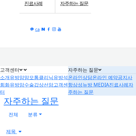
진료사례
자주하는 질문
ca
고객센터
자주하는 질문
소개
유방암
맘모톰클리닉
유방석
온라인상담
온라인 예약
공지사
회화
유방암수술
갑상선암
고객센
항
삼성뉴방 MEDIA
진료사례
자
터
주하는 질문
자주하는 질문
전체
분류
제목