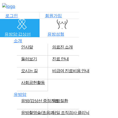
메뉴 건너뛰기
로그인
회원가입
유방암·갑상선
유방성형
소개
인사말
의료진 소개
둘러보기
진료 안내
오시는 길
비급여 진료비용 안내
사회공헌활동
유방암
유방/갑상선 중점진료
유방질환
유방촬영술/초음파
당일 조직검사 클리닉