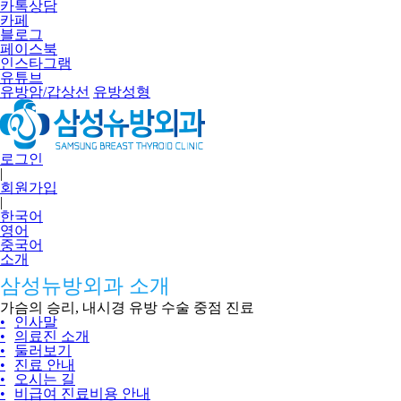
카톡상담
카페
블로그
페이스북
인스타그램
유튜브
유방암/갑상선
유방성형
로그인
|
회원가입
|
한국어
영어
중국어
소개
삼성뉴방외과 소개
가슴의 승리, 내시경 유방 수술 중점 진료
•
인사말
•
의료진 소개
•
둘러보기
•
진료 안내
•
오시는 길
•
비급여 진료비용 안내