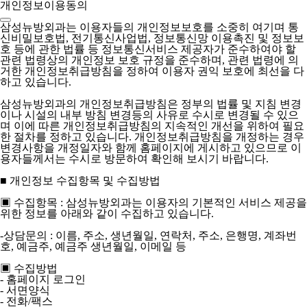
개인정보이용동의
삼성뉴방외과는 이용자들의 개인정보보호를 소중히 여기며 통
신비밀보호법, 전기통신사업법, 정보통신망 이용촉진 및 정보보
호 등에 관한 법률 등 정보통신서비스 제공자가 준수하여야 할
관련 법령상의 개인정보 보호 규정을 준수하며, 관련 법령에 의
거한 개인정보취급방침을 정하여 이용자 권익 보호에 최선을 다
하고 있습니다.
삼성뉴방외과의 개인정보취급방침은 정부의 법률 및 지침 변경
이나 시설의 내부 방침 변경등의 사유로 수시로 변경될 수 있으
며 이에 따른 개인정보취급방침의 지속적인 개선을 위하여 필요
한 절차를 정하고 있습니다. 개인정보취급방침을 개정하는 경우
변경사항을 개정일자와 함께 홈페이지에 게시하고 있으므로 이
용자들께서는 수시로 방문하여 확인해 보시기 바랍니다.
■ 개인정보 수집항목 및 수집방법
▣ 수집항목 : 삼성뉴방외과는 이용자의 기본적인 서비스 제공을
위한 정보를 아래와 같이 수집하고 있습니다.
-상담문의 : 이름, 주소, 생년월일, 연락처, 주소, 은행명, 계좌번
호, 예금주, 예금주 생년월일, 이메일 등
▣ 수집방법
- 홈페이지 로그인
- 서면양식
- 전화/팩스