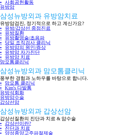
•
사회공헌활동
유방암
삼성뉴방외과 유방암치료
유방암검진, 정기적으로 하고 계신가요?
•
유방/갑상선 중점진료
•
유방질환
•
유방촬영술/초음파
•
당일 조직검사 클리닉
•
유방암의 원인/증상
•
유방암 자가진단
•
유방암 치료
맘모톰클리닉
삼성뉴방외과 맘모톰클리닉
풍부한 경험과 노하우를 바탕으로 합니다.
•
맘모톰 클리닉
•
Kim's 다발톰
유방석회화
유방암수술
갑상선암
삼성뉴방외과 갑상선암
갑상선질환의 진단과 치료 & 암수술
•
갑상선이란?
•
진단과 치료
•
양성종양고주파절제술