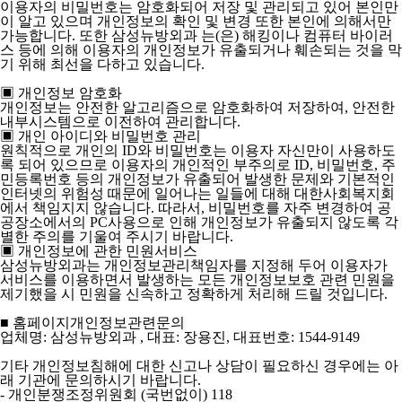
이용자의 비밀번호는 암호화되어 저장 및 관리되고 있어 본인만
이 알고 있으며 개인정보의 확인 및 변경 또한 본인에 의해서만
가능합니다. 또한 삼성뉴방외과 는(은) 해킹이나 컴퓨터 바이러
스 등에 의해 이용자의 개인정보가 유출되거나 훼손되는 것을 막
기 위해 최선을 다하고 있습니다.
▣ 개인정보 암호화
개인정보는 안전한 알고리즘으로 암호화하여 저장하여, 안전한
내부시스템으로 이전하여 관리합니다.
▣ 개인 아이디와 비밀번호 관리
원칙적으로 개인의 ID와 비밀번호는 이용자 자신만이 사용하도
록 되어 있으므로 이용자의 개인적인 부주의로 ID, 비밀번호, 주
민등록번호 등의 개인정보가 유출되어 발생한 문제와 기본적인
인터넷의 위험성 때문에 일어나는 일들에 대해 대한사회복지회
에서 책임지지 않습니다. 따라서, 비밀번호를 자주 변경하여 공
공장소에서의 PC사용으로 인해 개인정보가 유출되지 않도록 각
별한 주의를 기울여 주시기 바랍니다.
▣ 개인정보에 관한 민원서비스
삼성뉴방외과는 개인정보관리책임자를 지정해 두어 이용자가
서비스를 이용하면서 발생하는 모든 개인정보보호 관련 민원을
제기했을 시 민원을 신속하고 정확하게 처리해 드릴 것입니다.
■ 홈페이지개인정보관련문의
업체명: 삼성뉴방외과 , 대표: 장용진, 대표번호: 1544-9149
기타 개인정보침해에 대한 신고나 상담이 필요하신 경우에는 아
래 기관에 문의하시기 바랍니다.
- 개인분쟁조정위원회 (국번없이) 118