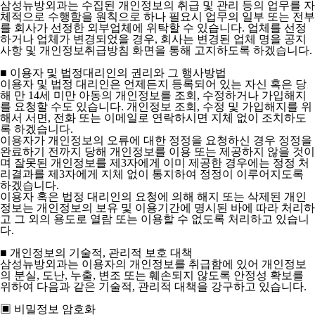
삼성뉴방외과는 수집된 개인정보의 취급 및 관리 등의 업무를 자
체적으로 수행함을 원칙으로 하나 필요시 업무의 일부 또는 전부
를 회사가 선정한 외부업체에 위탁할 수 있습니다. 업체를 선정
하거나 업체가 변경되었을 경우, 회사는 변경된 업체 명을 공지
사항 및 개인정보취급방침 화면을 통해 고지하도록 하겠습니다.
■ 이용자 및 법정대리인의 권리와 그 행사방법
이용자 및 법정 대리인은 언제든지 등록되어 있는 자신 혹은 당
해 만 14세 미만 아동의 개인정보를 조회, 수정하거나 가입해지
를 요청할 수도 있습니다. 개인정보 조회, 수정 및 가입해지를 위
해서 서면, 전화 또는 이메일로 연락하시면 지체 없이 조치하도
록 하겠습니다.
이용자가 개인정보의 오류에 대한 정정을 요청하신 경우 정정을
완료하기 전까지 당해 개인정보를 이용 또는 제공하지 않을 것이
며 잘못된 개인정보를 제3자에게 이미 제공한 경우에는 정정 처
리결과를 제3자에게 지체 없이 통지하여 정정이 이루어지도록
하겠습니다.
이용자 혹은 법정 대리인의 요청에 의해 해지 또는 삭제된 개인
정보는 개인정보의 보유 및 이용기간에 명시된 바에 따라 처리하
고 그 외의 용도로 열람 또는 이용할 수 없도록 처리하고 있습니
다.
■ 개인정보의 기술적, 관리적 보호 대책
삼성뉴방외과는 이용자의 개인정보를 취급함에 있어 개인정보
의 분실, 도난, 누출, 변조 또는 훼손되지 않도록 안정성 확보를
위하여 다음과 같은 기술적, 관리적 대책을 강구하고 있습니다.
▣ 비밀정보 암호화