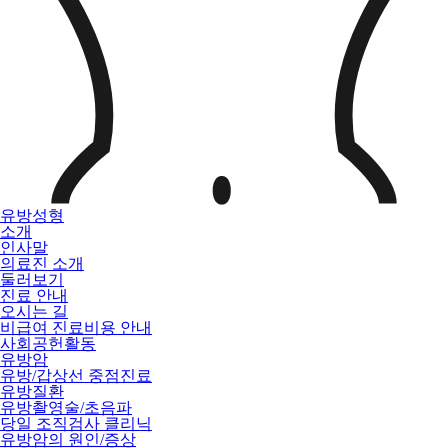
유방성형
소개
인사말
의료진 소개
둘러보기
진료 안내
오시는 길
비급여 진료비용 안내
사회공헌활동
유방암
유방/갑상선 중점진료
유방질환
유방촬영술/초음파
당일 조직검사 클리닉
유방암의 원인/증상