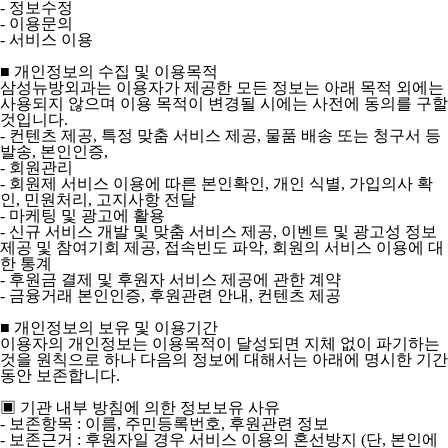
- 정보수정
- 이용문의
- 서비스 이용
■ 개인정보의 수집 및 이용목적
삼성뉴방외과는 이용자가 제공한 모든 정보는 아래 목적 외에는
사용되지 않으며 이용 목적이 변경될 시에는 사전에 동의를 구할
것입니다.
- 컨텐츠 제공, 특정 맞춤 서비스 제공, 물품 배송 또는 청구서 등
발송, 본인인증,
- 회원관리
- 회원제 서비스 이용에 따른 본인확인, 개인 식별, 가입의사 확
인, 민원처리, 고지사항 전달
- 마케팅 및 광고에 활용
- 신규 서비스 개발 및 맞춤 서비스 제공, 이벤트 및 광고성 정보
제공 및 참여기회 제공, 접속빈도 파악, 회원의 서비스 이용에 대
한 통계
- 후원금 결제 및 후원자 서비스 제공에 관한 계약
- 금융거래 본인인증, 후원관련 안내, 컨텐츠 제공
■ 개인정보의 보유 및 이용기간
이용자의 개인정보는 이용목적이 달성되면 지체 없이 파기하는
것을 원칙으로 하나 다음의 정보에 대해서는 아래에 명시한 기간
동안 보존합니다.
▣ 기관 내부 방침에 의한 정보보유 사유
- 보존항목 : 이름, 주민등록번호, 후원관련 정보
- 보존근거 : 후원자일 경우 서비스 이용의 혼선방지 (단, 본인에