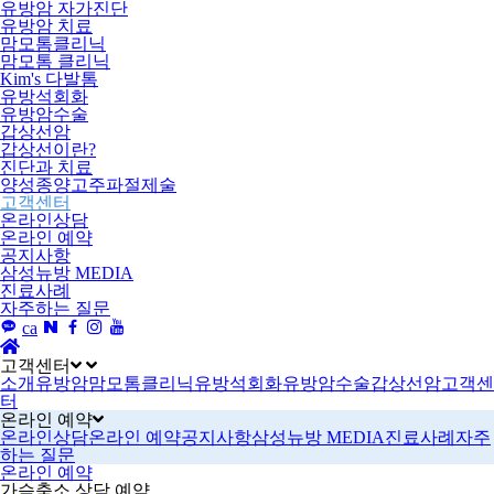
유방암 자가진단
유방암 치료
맘모톰클리닉
맘모톰 클리닉
Kim's 다발톰
유방석회화
유방암수술
갑상선암
갑상선이란?
진단과 치료
양성종양고주파절제술
고객센터
온라인상담
온라인 예약
공지사항
삼성뉴방 MEDIA
진료사례
자주하는 질문
ca
고객센터
소개
유방암
맘모톰클리닉
유방석회화
유방암수술
갑상선암
고객센
터
온라인 예약
온라인상담
온라인 예약
공지사항
삼성뉴방 MEDIA
진료사례
자주
하는 질문
온라인 예약
가슴축소 상담 예약