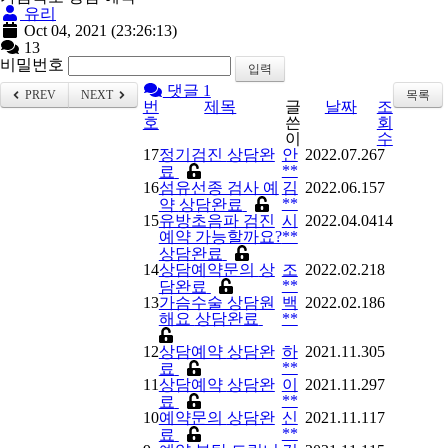
유리
Oct 04, 2021
(23:26:13)
13
비밀번호
입력
댓글 1
PREV
NEXT
목록
번
제목
글
날짜
조
호
쓴
회
이
수
17
정기검진
상담완
안
2022.07.26
7
**
료
16
섬유선종 검사 예
김
2022.06.15
7
**
약
상담완료
15
유방초음파 검진
시
2022.04.04
14
예약 가능할까요?
**
상담완료
14
상담예약문의
상
조
2022.02.21
8
**
담완료
13
가슴수술 상담원
백
2022.02.18
6
해요
상담완료
**
12
상담예약
상담완
하
2021.11.30
5
**
료
11
상담예약
상담완
이
2021.11.29
7
**
료
10
예약문의
상담완
신
2021.11.11
7
**
료