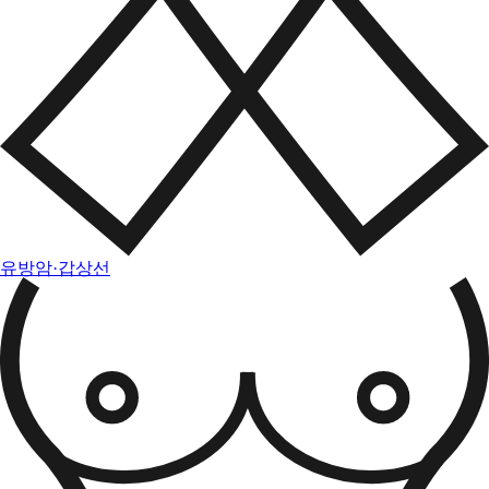
유방암·갑상선