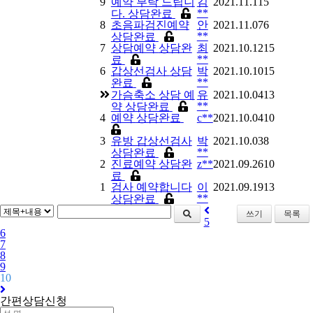
9
예약 부탁 드립니
김
2021.11.11
5
**
다.
상담완료
8
초음파검진예약
안
2021.11.07
6
**
상담완료
7
상담예약
상담완
최
2021.10.12
15
**
료
6
갑상선검사
상담
박
2021.10.10
15
**
완료
가슴축소 상담 예
유
2021.10.04
13
**
약
상담완료
4
예약
상담완료
c**
2021.10.04
10
3
유방 갑상선검사
박
2021.10.03
8
**
상담완료
2
진료예약
상담완
z**
2021.09.26
10
료
1
검사 예약합니다
이
2021.09.19
13
**
상담완료
쓰기
목록
5
6
7
8
9
10
간편상담신청