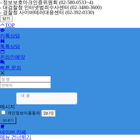
- 정보보호마크인증위원회 (02-580-0533~4)
- 대검찰청 인터넷범죄수사센터 (02-3480-3600)
- 경찰청 사이버테러대응센터 (02-392-0330)
닫기
TOP
카톡상담
톡톡상담
온라인예약
빠른 문의
메시지
개인정보이용동의
[보기]
네이버 카페
메뉴 건너뛰기