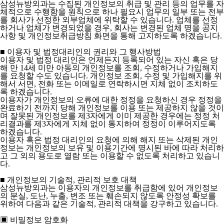
삼성뉴방외과는 수집된 개인정보의 취급 및 관리 등의 업무를 자
체적으로 수행함을 원칙으로 하나 필요시 업무의 일부 또는 전부
를 회사가 선정한 외부업체에 위탁할 수 있습니다. 업체를 선정
하거나 업체가 변경되었을 경우, 회사는 변경된 업체 명을 공지
사항 및 개인정보취급방침 화면을 통해 고지하도록 하겠습니다.
■ 이용자 및 법정대리인의 권리와 그 행사방법
이용자 및 법정 대리인은 언제든지 등록되어 있는 자신 혹은 당
해 만 14세 미만 아동의 개인정보를 조회, 수정하거나 가입해지
를 요청할 수도 있습니다. 개인정보 조회, 수정 및 가입해지를 위
해서 서면, 전화 또는 이메일로 연락하시면 지체 없이 조치하도
록 하겠습니다.
이용자가 개인정보의 오류에 대한 정정을 요청하신 경우 정정을
완료하기 전까지 당해 개인정보를 이용 또는 제공하지 않을 것이
며 잘못된 개인정보를 제3자에게 이미 제공한 경우에는 정정 처
리결과를 제3자에게 지체 없이 통지하여 정정이 이루어지도록
하겠습니다.
이용자 혹은 법정 대리인의 요청에 의해 해지 또는 삭제된 개인
정보는 개인정보의 보유 및 이용기간에 명시된 바에 따라 처리하
고 그 외의 용도로 열람 또는 이용할 수 없도록 처리하고 있습니
다.
■ 개인정보의 기술적, 관리적 보호 대책
삼성뉴방외과는 이용자의 개인정보를 취급함에 있어 개인정보
의 분실, 도난, 누출, 변조 또는 훼손되지 않도록 안정성 확보를
위하여 다음과 같은 기술적, 관리적 대책을 강구하고 있습니다.
▣ 비밀정보 암호화