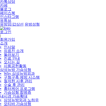
카톡상담
카페
블로그
페이스북
인스타그램
유튜브
유방암/갑상선
유방성형
로그인
|
회원가입
소개
•
인사말
•
의료진 소개
•
둘러보기
•
진료 안내
•
오시는 길
•
사회공헌활동
삼성뉴방 가슴성형
•
Why 삼성뉴방외과
•
구형구축 예방 시스템
•
철저한 사후 관리
•
수술 후 관리
•
흉터케어 프로그램
•
가슴성형 합병증
내시경 가슴확대
•
삼성뉴방외과 노하우
•
모티바 가슴성형