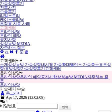
가슴성형후기
전후사진
수술후기
리얼스토리
케이스클리닉
부작용 치료 사례
고객센터
온라인상담
온라인 예약
공지사항
삼성뉴방 MEDIA
자주하는 질문
ca
고객센터
소개
삼성뉴방 가슴성형
내시경 가슴확대
밸런스 가슴축소
유두성
형/유방성형
가슴성형후기
고객센터
온라인상담
온라인상담
온라인 예약
공지사항
삼성뉴방 MEDIA
자주하는 질
문
온라인상담
가슴제거 수술
동그라미
Apr 17, 2026
(13:02:08)
1
비밀번호
입력