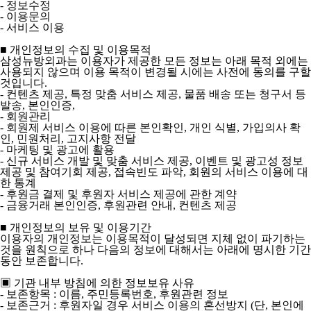
- 정보수정
- 이용문의
- 서비스 이용
■ 개인정보의 수집 및 이용목적
삼성뉴방외과는 이용자가 제공한 모든 정보는 아래 목적 외에는
사용되지 않으며 이용 목적이 변경될 시에는 사전에 동의를 구할
것입니다.
- 컨텐츠 제공, 특정 맞춤 서비스 제공, 물품 배송 또는 청구서 등
발송, 본인인증,
- 회원관리
- 회원제 서비스 이용에 따른 본인확인, 개인 식별, 가입의사 확
인, 민원처리, 고지사항 전달
- 마케팅 및 광고에 활용
- 신규 서비스 개발 및 맞춤 서비스 제공, 이벤트 및 광고성 정보
제공 및 참여기회 제공, 접속빈도 파악, 회원의 서비스 이용에 대
한 통계
- 후원금 결제 및 후원자 서비스 제공에 관한 계약
- 금융거래 본인인증, 후원관련 안내, 컨텐츠 제공
■ 개인정보의 보유 및 이용기간
이용자의 개인정보는 이용목적이 달성되면 지체 없이 파기하는
것을 원칙으로 하나 다음의 정보에 대해서는 아래에 명시한 기간
동안 보존합니다.
▣ 기관 내부 방침에 의한 정보보유 사유
- 보존항목 : 이름, 주민등록번호, 후원관련 정보
- 보존근거 : 후원자일 경우 서비스 이용의 혼선방지 (단, 본인에