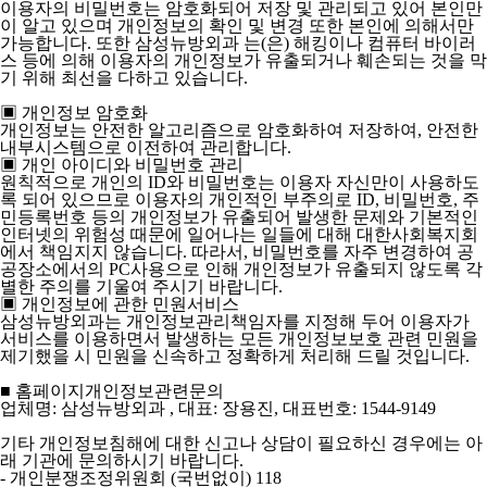
이용자의 비밀번호는 암호화되어 저장 및 관리되고 있어 본인만
이 알고 있으며 개인정보의 확인 및 변경 또한 본인에 의해서만
가능합니다. 또한 삼성뉴방외과 는(은) 해킹이나 컴퓨터 바이러
스 등에 의해 이용자의 개인정보가 유출되거나 훼손되는 것을 막
기 위해 최선을 다하고 있습니다.
▣ 개인정보 암호화
개인정보는 안전한 알고리즘으로 암호화하여 저장하여, 안전한
내부시스템으로 이전하여 관리합니다.
▣ 개인 아이디와 비밀번호 관리
원칙적으로 개인의 ID와 비밀번호는 이용자 자신만이 사용하도
록 되어 있으므로 이용자의 개인적인 부주의로 ID, 비밀번호, 주
민등록번호 등의 개인정보가 유출되어 발생한 문제와 기본적인
인터넷의 위험성 때문에 일어나는 일들에 대해 대한사회복지회
에서 책임지지 않습니다. 따라서, 비밀번호를 자주 변경하여 공
공장소에서의 PC사용으로 인해 개인정보가 유출되지 않도록 각
별한 주의를 기울여 주시기 바랍니다.
▣ 개인정보에 관한 민원서비스
삼성뉴방외과는 개인정보관리책임자를 지정해 두어 이용자가
서비스를 이용하면서 발생하는 모든 개인정보보호 관련 민원을
제기했을 시 민원을 신속하고 정확하게 처리해 드릴 것입니다.
■ 홈페이지개인정보관련문의
업체명: 삼성뉴방외과 , 대표: 장용진, 대표번호: 1544-9149
기타 개인정보침해에 대한 신고나 상담이 필요하신 경우에는 아
래 기관에 문의하시기 바랍니다.
- 개인분쟁조정위원회 (국번없이) 118