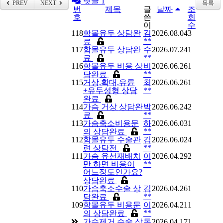
댓글 1
PREV
NEXT
목록
번
제목
글
날짜
조
호
쓴
회
이
수
118
함몰유두
상담완
김
2026.08.04
3
**
료
117
함몰유두
상담완
수
2026.07.24
1
**
료
116
함몰유두 비용
상
비
2026.06.26
1
**
담완료
115
거상,확대,유륜
최
2026.06.26
1
+유두성형
상담
**
완료
114
가슴 거상
상담완
박
2026.06.24
2
**
료
113
가슴축소비용문
하
2026.06.03
1
**
의
상담완료
112
함몰유두 수술관
김
2026.06.02
4
**
련
상담전
111
가슴 유선재배치
이
2026.04.29
2
만 하면 비용이
**
어느정도인가요?
상담완료
110
가슴축소수술
상
김
2026.04.26
1
**
담완료
109
함몰유두 비용문
이
2026.04.21
1
**
의
상담완료
가슴제거 수술
상
동
2026.04.17
1