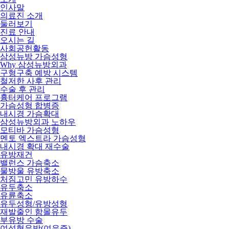
인사말
의료진 소개
둘러보기
진료 안내
오시는 길
사회공헌활동
삼성뉴방 가슴성형
Why 삼성뉴방외과
구형구축 예방 시스템
철저한 사후 관리
수술 후 관리
흉터케어 프로그램
가슴성형 합병증
내시경 가슴확대
삼성뉴방외과 노하우
모티바 가슴성형
멘토 엑스트라 가슴성형
내시경 확대 재수술
유방재건
밸런스 가슴축소
물방울 유방축소
처짐고민 유방하수
유두축소
유륜축소
유두성형/유방성형
재발줄인 함몰유두
부유방 수술
여성형유방(여유증)