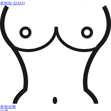
유방암·갑상선
유방성형
소개