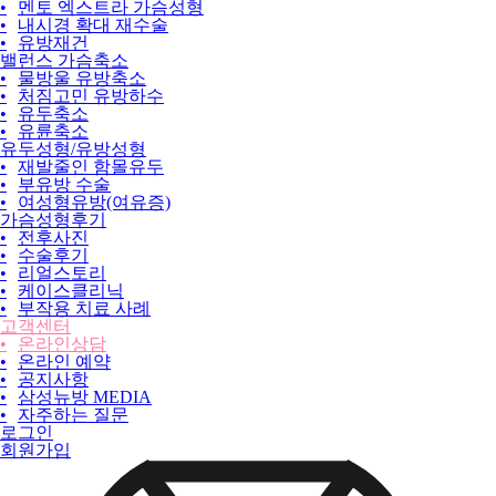
•
멘토 엑스트라 가슴성형
•
내시경 확대 재수술
•
유방재건
밸런스 가슴축소
•
물방울 유방축소
•
처짐고민 유방하수
•
유두축소
•
유륜축소
유두성형/유방성형
•
재발줄인 함몰유두
•
부유방 수술
•
여성형유방(여유증)
가슴성형후기
•
전후사진
•
수술후기
•
리얼스토리
•
케이스클리닉
•
부작용 치료 사례
고객센터
•
온라인상담
•
온라인 예약
•
공지사항
•
삼성뉴방 MEDIA
•
자주하는 질문
로그인
회원가입