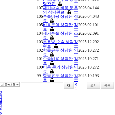
**
담완료
107
제거수술 비용 문
우
2026.04.14
4
**
의
상담완료
106
수술비용
상담완
정
2026.04.04
3
**
료
105
비용문의
상담완
김
2026.02.10
1
**
료
104
제거수술
상담완
조
2026.02.09
1
**
료
103
부유방 수술
상담
강
2025.12.29
2
**
완료
102
함몰유두
상담완
영
2025.10.27
2
**
료
101
수술비용
상담완
김
2025.10.27
1
**
료
100
비용 문의
상담완
닉
2025.10.27
2
**
료
99
함몰유두
상담완
김
2025.10.19
3
**
료
쓰기
목록
1
2
3
4
5
6