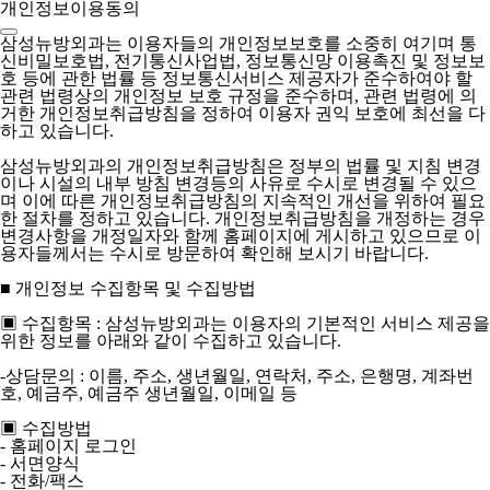
개인정보이용동의
삼성뉴방외과는 이용자들의 개인정보보호를 소중히 여기며 통
신비밀보호법, 전기통신사업법, 정보통신망 이용촉진 및 정보보
호 등에 관한 법률 등 정보통신서비스 제공자가 준수하여야 할
관련 법령상의 개인정보 보호 규정을 준수하며, 관련 법령에 의
거한 개인정보취급방침을 정하여 이용자 권익 보호에 최선을 다
하고 있습니다.
삼성뉴방외과의 개인정보취급방침은 정부의 법률 및 지침 변경
이나 시설의 내부 방침 변경등의 사유로 수시로 변경될 수 있으
며 이에 따른 개인정보취급방침의 지속적인 개선을 위하여 필요
한 절차를 정하고 있습니다. 개인정보취급방침을 개정하는 경우
변경사항을 개정일자와 함께 홈페이지에 게시하고 있으므로 이
용자들께서는 수시로 방문하여 확인해 보시기 바랍니다.
■ 개인정보 수집항목 및 수집방법
▣ 수집항목 : 삼성뉴방외과는 이용자의 기본적인 서비스 제공을
위한 정보를 아래와 같이 수집하고 있습니다.
-상담문의 : 이름, 주소, 생년월일, 연락처, 주소, 은행명, 계좌번
호, 예금주, 예금주 생년월일, 이메일 등
▣ 수집방법
- 홈페이지 로그인
- 서면양식
- 전화/팩스