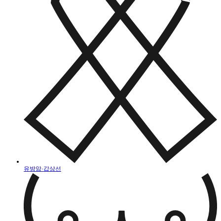
유방암·갑상선