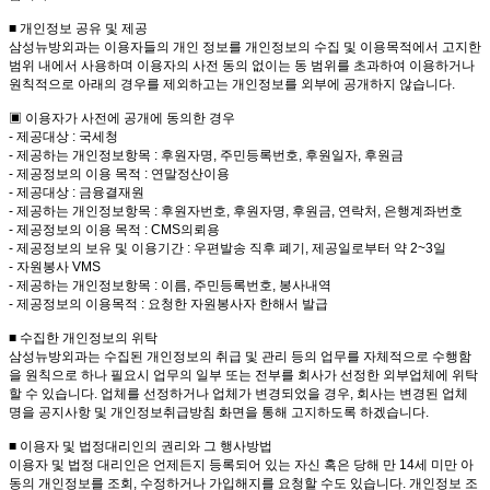
■ 개인정보 공유 및 제공
삼성뉴방외과는 이용자들의 개인 정보를 개인정보의 수집 및 이용목적에서 고지한
범위 내에서 사용하며 이용자의 사전 동의 없이는 동 범위를 초과하여 이용하거나
원칙적으로 아래의 경우를 제외하고는 개인정보를 외부에 공개하지 않습니다.
▣ 이용자가 사전에 공개에 동의한 경우
- 제공대상 : 국세청
- 제공하는 개인정보항목 : 후원자명, 주민등록번호, 후원일자, 후원금
- 제공정보의 이용 목적 : 연말정산이용
- 제공대상 : 금융결재원
- 제공하는 개인정보항목 : 후원자번호, 후원자명, 후원금, 연락처, 은행계좌번호
- 제공정보의 이용 목적 : CMS의뢰용
- 제공정보의 보유 및 이용기간 : 우편발송 직후 폐기, 제공일로부터 약 2~3일
- 자원봉사 VMS
- 제공하는 개인정보항목 : 이름, 주민등록번호, 봉사내역
- 제공정보의 이용목적 : 요청한 자원봉사자 한해서 발급
■ 수집한 개인정보의 위탁
삼성뉴방외과는 수집된 개인정보의 취급 및 관리 등의 업무를 자체적으로 수행함
을 원칙으로 하나 필요시 업무의 일부 또는 전부를 회사가 선정한 외부업체에 위탁
할 수 있습니다. 업체를 선정하거나 업체가 변경되었을 경우, 회사는 변경된 업체
명을 공지사항 및 개인정보취급방침 화면을 통해 고지하도록 하겠습니다.
■ 이용자 및 법정대리인의 권리와 그 행사방법
이용자 및 법정 대리인은 언제든지 등록되어 있는 자신 혹은 당해 만 14세 미만 아
동의 개인정보를 조회, 수정하거나 가입해지를 요청할 수도 있습니다. 개인정보 조