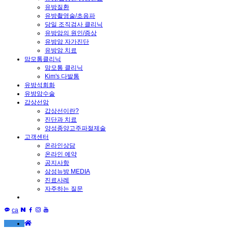
유방질환
유방촬영술/초음파
당일 조직검사 클리닉
유방암의 원인/증상
유방암 자가진단
유방암 치료
맘모톰클리닉
맘모톰 클리닉
Kim's 다발톰
유방석회화
유방암수술
갑상선암
갑상선이란?
진단과 치료
양성종양고주파절제술
고객센터
온라인상담
온라인 예약
공지사항
삼성뉴방 MEDIA
진료사례
자주하는 질문
ca