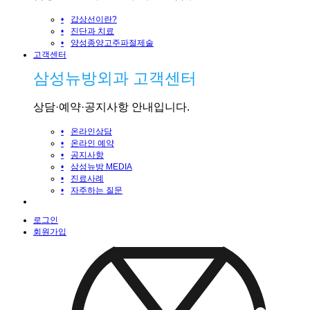
•
갑상선이란?
•
진단과 치료
•
양성종양고주파절제술
고객센터
삼성뉴방외과 고객센터
상담·예약·공지사항 안내입니다.
•
온라인상담
•
온라인 예약
•
공지사항
•
삼성뉴방 MEDIA
•
진료사례
•
자주하는 질문
로그인
회원가입