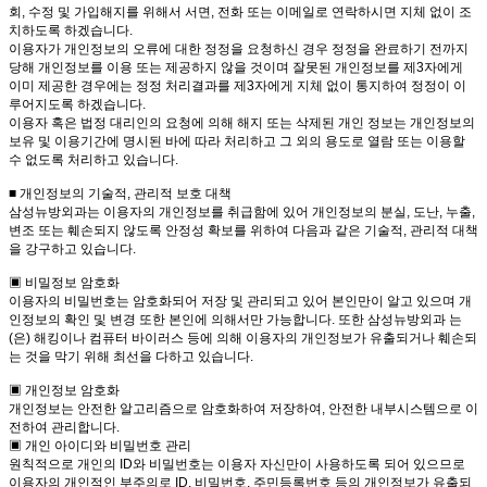
회, 수정 및 가입해지를 위해서 서면, 전화 또는 이메일로 연락하시면 지체 없이 조
치하도록 하겠습니다.
이용자가 개인정보의 오류에 대한 정정을 요청하신 경우 정정을 완료하기 전까지
당해 개인정보를 이용 또는 제공하지 않을 것이며 잘못된 개인정보를 제3자에게
이미 제공한 경우에는 정정 처리결과를 제3자에게 지체 없이 통지하여 정정이 이
루어지도록 하겠습니다.
이용자 혹은 법정 대리인의 요청에 의해 해지 또는 삭제된 개인 정보는 개인정보의
보유 및 이용기간에 명시된 바에 따라 처리하고 그 외의 용도로 열람 또는 이용할
수 없도록 처리하고 있습니다.
■ 개인정보의 기술적, 관리적 보호 대책
삼성뉴방외과는 이용자의 개인정보를 취급함에 있어 개인정보의 분실, 도난, 누출,
변조 또는 훼손되지 않도록 안정성 확보를 위하여 다음과 같은 기술적, 관리적 대책
을 강구하고 있습니다.
▣ 비밀정보 암호화
이용자의 비밀번호는 암호화되어 저장 및 관리되고 있어 본인만이 알고 있으며 개
인정보의 확인 및 변경 또한 본인에 의해서만 가능합니다. 또한 삼성뉴방외과 는
(은) 해킹이나 컴퓨터 바이러스 등에 의해 이용자의 개인정보가 유출되거나 훼손되
는 것을 막기 위해 최선을 다하고 있습니다.
▣ 개인정보 암호화
개인정보는 안전한 알고리즘으로 암호화하여 저장하여, 안전한 내부시스템으로 이
전하여 관리합니다.
▣ 개인 아이디와 비밀번호 관리
원칙적으로 개인의 ID와 비밀번호는 이용자 자신만이 사용하도록 되어 있으므로
이용자의 개인적인 부주의로 ID, 비밀번호, 주민등록번호 등의 개인정보가 유출되