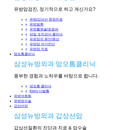
유방암검진, 정기적으로 하고 계신가요?
•
유방/갑상선 중점진료
•
유방질환
•
유방촬영술/초음파
•
당일 조직검사 클리닉
•
유방암의 원인/증상
•
유방암 자가진단
•
유방암 치료
맘모톰클리닉
삼성뉴방외과 맘모톰클리닉
풍부한 경험과 노하우를 바탕으로 합니다.
•
맘모톰 클리닉
•
Kim's 다발톰
유방석회화
유방암수술
갑상선암
삼성뉴방외과 갑상선암
갑상선질환의 진단과 치료 & 암수술