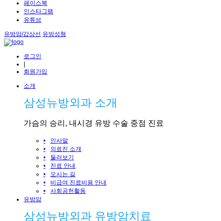
페이스북
인스타그램
유튜브
유방암/갑상선
유방성형
로그인
|
회원가입
소개
삼성뉴방외과 소개
가슴의 승리, 내시경 유방 수술 중점 진료
•
인사말
•
의료진 소개
•
둘러보기
•
진료 안내
•
오시는 길
•
비급여 진료비용 안내
•
사회공헌활동
유방암
삼성뉴방외과 유방암치료