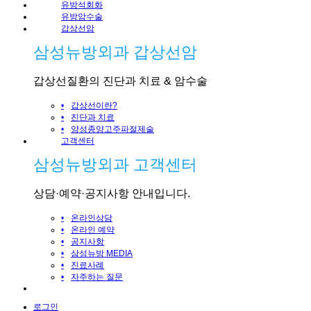
유방석회화
유방암수술
갑상선암
삼성뉴방외과 갑상선암
갑상선질환의 진단과 치료 & 암수술
•
갑상선이란?
•
진단과 치료
•
양성종양고주파절제술
고객센터
삼성뉴방외과 고객센터
상담·예약·공지사항 안내입니다.
•
온라인상담
•
온라인 예약
•
공지사항
•
삼성뉴방 MEDIA
•
진료사례
•
자주하는 질문
로그인