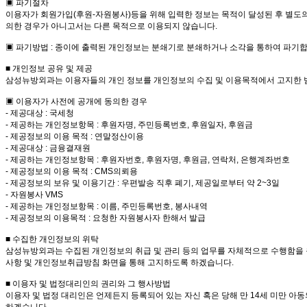
▣ 파기절차
이용자가 회원가입(후원-자원봉사)등을 위해 입력한 정보는 목적이 달성된 후 별도의 
의한 경우가 아니고서는 다른 목적으로 이용되지 않습니다.
▣ 파기방법 : 종이에 출력된 개인정보는 분쇄기로 분쇄하거나 소각을 통하여 파기합
■ 개인정보 공유 및 제공
삼성뉴방외과는 이용자들의 개인 정보를 개인정보의 수집 및 이용목적에서 고지한 
▣ 이용자가 사전에 공개에 동의한 경우
- 제공대상 : 국세청
- 제공하는 개인정보항목 : 후원자명, 주민등록번호, 후원일자, 후원금
- 제공정보의 이용 목적 : 연말정산이용
- 제공대상 : 금융결재원
- 제공하는 개인정보항목 : 후원자번호, 후원자명, 후원금, 연락처, 은행계좌번호
- 제공정보의 이용 목적 : CMS의뢰용
- 제공정보의 보유 및 이용기간 : 우편발송 직후 폐기, 제공일로부터 약 2~3일
- 자원봉사 VMS
- 제공하는 개인정보항목 : 이름, 주민등록번호, 봉사내역
- 제공정보의 이용목적 : 요청한 자원봉사자 한해서 발급
■ 수집한 개인정보의 위탁
삼성뉴방외과는 수집된 개인정보의 취급 및 관리 등의 업무를 자체적으로 수행함을 원
사항 및 개인정보취급방침 화면을 통해 고지하도록 하겠습니다.
■ 이용자 및 법정대리인의 권리와 그 행사방법
이용자 및 법정 대리인은 언제든지 등록되어 있는 자신 혹은 당해 만 14세 미만 아