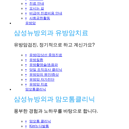
•
진료 안내
•
오시는 길
•
비급여 진료비용 안내
•
사회공헌활동
유방암
삼성뉴방외과 유방암치료
유방암검진, 정기적으로 하고 계신가요?
•
유방/갑상선 중점진료
•
유방질환
•
유방촬영술/초음파
•
당일 조직검사 클리닉
•
유방암의 원인/증상
•
유방암 자가진단
•
유방암 치료
맘모톰클리닉
삼성뉴방외과 맘모톰클리닉
풍부한 경험과 노하우를 바탕으로 합니다.
•
맘모톰 클리닉
•
Kim's 다발톰