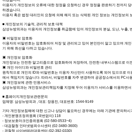
하겠습니다.
이용자가 개인정보의 오류에 대한 정정을 요청하신 경우 정정을 완료하기 전까지 당
하겠습니다.
이용자 혹은 법정 대리인의 요청에 의해 해지 또는 삭제된 개인 정보는 개인정보의 보
■ 개인정보의 기술적, 관리적 보호 대책
삼성뉴방외과는 이용자의 개인정보를 취급함에 있어 개인정보의 분실, 도난, 누출, 
▣ 비밀정보 암호화
이용자의 비밀번호는 암호화되어 저장 및 관리되고 있어 본인만이 알고 있으며 개인정
기 위해 최선을 다하고 있습니다.
▣ 개인정보 암호화
개인정보는 안전한 알고리즘으로 암호화하여 저장하여, 안전한 내부시스템으로 이
▣ 개인 아이디와 비밀번호 관리
원칙적으로 개인의 ID와 비밀번호는 이용자 자신만이 사용하도록 되어 있으므로 이
에서 책임지지 않습니다. 따라서, 비밀번호를 자주 변경하여 공공장소에서의 PC사
▣ 개인정보에 관한 민원서비스
삼성뉴방외과는 개인정보관리책임자를 지정해 두어 이용자가 서비스를 이용하면서 발
■ 홈페이지개인정보관련문의
업체명: 삼성뉴방외과 , 대표: 장용진, 대표번호: 1544-9149
기타 개인정보침해에 대한 신고나 상담이 필요하신 경우에는 아래 기관에 문의하시
- 개인분쟁조정위원회 (국번없이) 118
- 정보보호마크인증위원회 (02-580-0533~4)
- 대검찰청 인터넷범죄수사센터 (02-3480-3600)
- 경찰청 사이버테러대응센터 (02-392-0330)