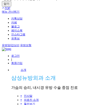
닫기
TOP
메뉴 건너뛰기
카톡상담
카페
블로그
페이스북
인스타그램
유튜브
유방암/갑상선
유방성형
로그인
|
회원가입
소개
삼성뉴방외과 소개
가슴의 승리, 내시경 유방 수술 중점 진료
•
인사말
•
의료진 소개
•
둘러보기